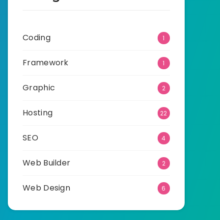
Coding
1
Framework
1
Graphic
2
Hosting
22
SEO
4
Web Builder
2
Web Design
6