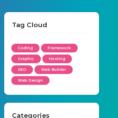
Tag Cloud
Coding
Framework
Graphic
Hosting
SEO
Web Builder
Web Design
Categories