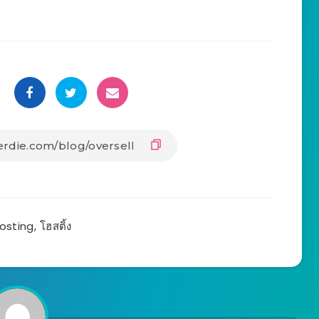
osting
,
โฮสติ้ง