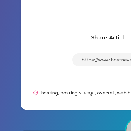
Share Article:
hosting
,
hosting ราคาถูก
,
oversell
,
web h