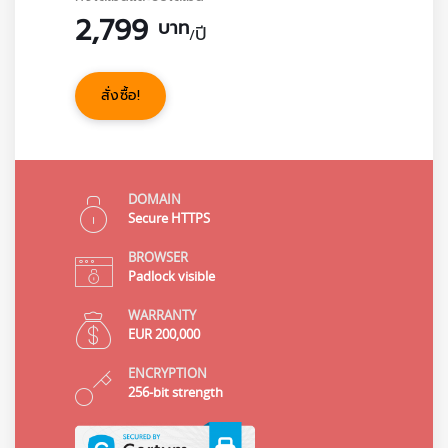
2,799
บาท
ปี
/
สั่งซื้อ!
DOMAIN
Secure HTTPS
BROWSER
Padlock visible
WARRANTY
EUR 200,000
ENCRYPTION
256-bit strength