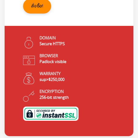
สั่งซื้อ!
DOMAIN
Secure HTTPS
BROWSER
Padlock visible
WARRANTY
sup>$250,000
ENCRYPTION
256-bit strength