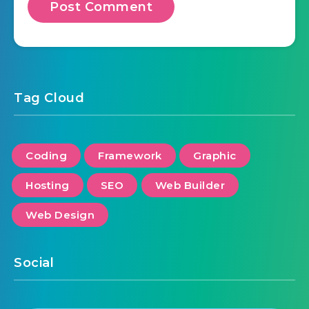
Tag Cloud
Coding
Framework
Graphic
Hosting
SEO
Web Builder
Web Design
Social